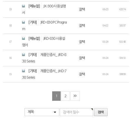
[메뉴얼]
JX-300 사용설명
19
잘텍
06-23
63374
서
[기타]
JRD-830 PC Progra
18
잘텍
04-22
58337
m
[메뉴얼]
JRD-830 사용설
17
잘텍
01-24
61148
명서
[기타]
제품인증서_ JRD-8
16
잘텍
01-24
59151
30 Series
[기타]
제품인증서_ JHD-7
15
잘텍
01-24
59899
30 Series
1
2
제목
검색어 필수