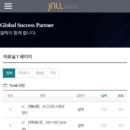
네비게이션 바로가기
본문 바로가기
Global Success Partner
잘텍이 함께 합니다.
자료실 1 페이지
전체
카다로그
메뉴얼
기타
Total
29
건
번호
제목
글쓴이
날짜
조회
[메뉴얼]
JX-220D 사용설
29
잘텍
07-15
1693
명서
[카다로그]
JHD-790 Catal
28
잘텍
07-12
1679
og