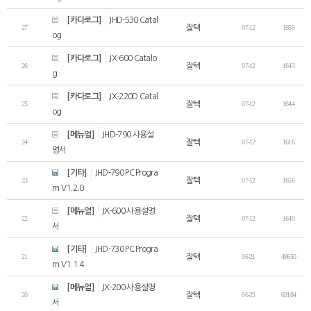
[카다로그]
JHD-530 Catal
27
잘텍
07-12
1655
og
[카다로그]
JX-600 Catalo
26
잘텍
07-12
1643
g
[카다로그]
JX-220D Catal
25
잘텍
07-12
1644
og
[메뉴얼]
JHD-790 사용설
24
잘텍
07-12
1616
명서
[기타]
JHD-790 PC Progra
23
잘텍
07-12
1656
m V1.2.0
[메뉴얼]
JX-600 사용설명
22
잘텍
07-12
1640
서
[기타]
JHD-730 PC Progra
21
잘텍
06-21
49650
m V1.1.4
[메뉴얼]
JX-200 사용설명
20
잘텍
06-23
63184
서