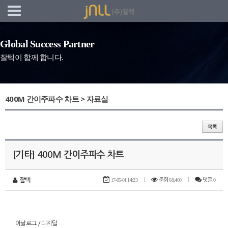
네비게이션 바로가기
본문 바로가기
Global Success Partner
잘텍이 함께 합니다.
400M 간이주파수 차트 > 자료실
[기타] 400M 간이주파수 차트
잘텍
17-05-01 14:23
|
조회
68,400
|
댓글
0
아날로그 / 디지털